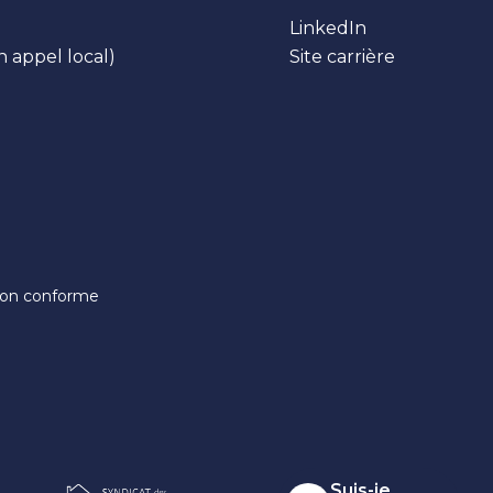
LinkedIn
n appel local)
Site carrière
 non conforme
Suis-je