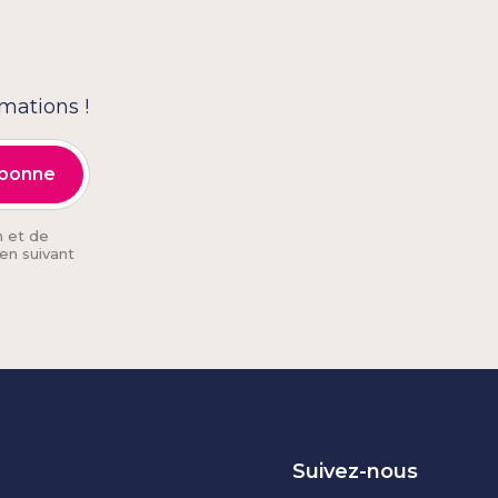
rmations !
n et de
en suivant
Suivez-nous